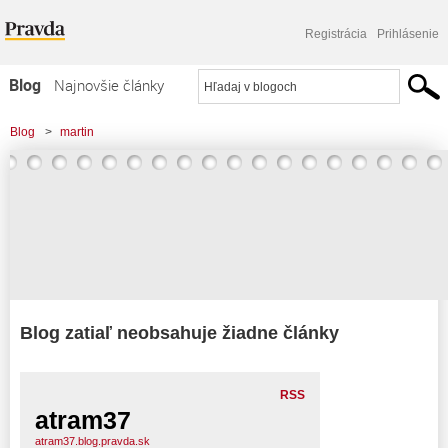
Registrácia
Prihlásenie
Blog
Najnovšie články
Najčítanejšie články
Blog
>
martin
Najkomentovanejšie články
Zoznam blogov
Komerčné blogy
Blog zatiaľ neobsahuje žiadne články
RSS
atram37
atram37.blog.pravda.sk