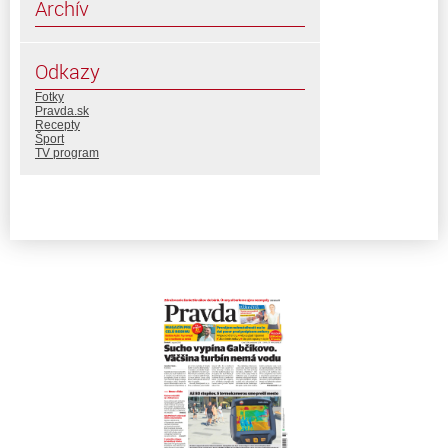
Archív
Odkazy
Fotky
Pravda.sk
Recepty
Šport
TV program